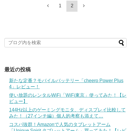
1
2
最近の投稿
新たな定番？モバイルバッテリー「cheero Power Plus
4」レビュー！
使い放題のレンタルWiFi「WiFi東京」使ってみた！【レ
ビュー】
144Hz以上のゲーミングモニタ、ディスプレイ比較して
みた！（27インチ編）個人的考察も添えて…
コスパ抜群！Amazonで人気のタブレットアーム
「Unique Spirit タブレットアーム」買ってみた！【レビ