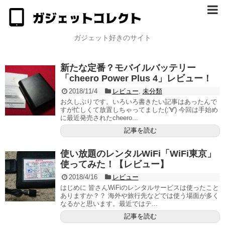
ガジェット好きのサイト
新たな定番？モバイルバッテリー
「cheero Power Plus 4」レビュー！
2018/11/4
レビュー
,
未分類
お久しぶりです。いろいろ書きたい記事はあったんで
すが忙しくて放置しちゃってました(;'∀') 今回は手始め
に最近発売されたcheero...
記事を読む
使い放題のレンタルWiFi「WiFi東京」
使ってみた！【レビュー】
2018/4/16
レビュー
はじめに 皆さんWiFiのレンタルサービスは使ったこと
ありますか？？ 海外や旅行先などでは使う場面が多く
なるかと思います。最近ではテ...
記事を読む