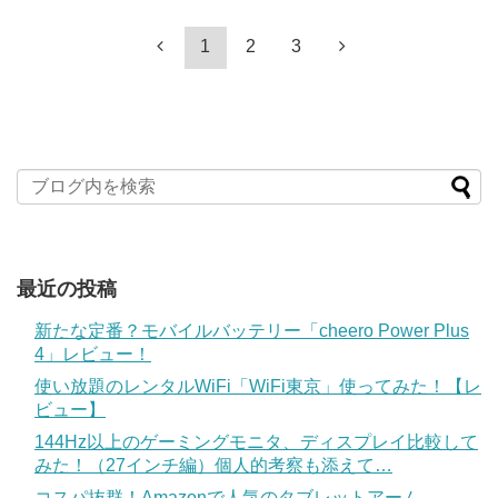
1
2
3
最近の投稿
新たな定番？モバイルバッテリー「cheero Power Plus
4」レビュー！
使い放題のレンタルWiFi「WiFi東京」使ってみた！【レ
ビュー】
144Hz以上のゲーミングモニタ、ディスプレイ比較して
みた！（27インチ編）個人的考察も添えて…
コスパ抜群！Amazonで人気のタブレットアーム