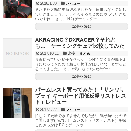
2018/1/30
レビュー
またまた大幅に更新遅れましたが、何事もなく更新し
ていきましょう。。。そろそろまじめにやっていきた
いですね。 さて、以前ゲーミングチ...
記事を読む
AKRACING？DXRACER？それと
も… ゲーミングチェア比較してみた
2017/10/11
比較・まとめ
最近使っていた椅子がクッション性も悪く音が鳴るよ
うになってきたので新しい椅子がほしいなーとずっと
思ってました。 そこで気になったのがゲーミ...
記事を読む
パームレスト買ってみた！「サンワサ
プライ キーボード用低反発リストレス
ト」レビュー
2017/9/22
レビュー
忙しくて更新できてませんでしたが、気が向いたので
再開します(;^ω^) パームレスト（リストレスト）を探
したきっかけ PCでゲームや...