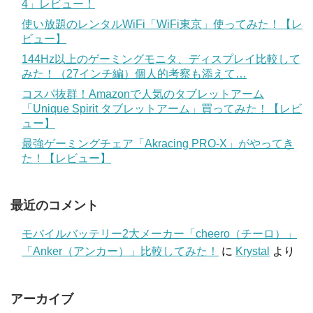
4」レビュー！
使い放題のレンタルWiFi「WiFi東京」使ってみた！【レ
ビュー】
144Hz以上のゲーミングモニタ、ディスプレイ比較して
みた！（27インチ編）個人的考察も添えて…
コスパ抜群！Amazonで人気のタブレットアーム
「Unique Spirit タブレットアーム」買ってみた！【レビ
ュー】
最強ゲーミングチェア「Akracing PRO-X」がやってき
た！【レビュー】
最近のコメント
モバイルバッテリー2大メーカー「cheero（チーロ）」
「Anker（アンカー）」比較してみた！
に
Krystal
より
アーカイブ