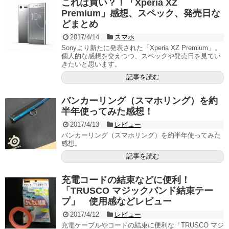
これは買い？！「Xperia XZ
Premium」感想、スペック、発売日な
どまとめ
2017/4/14
スマホ
Sonyより新たに発表された「Xperia XZ Premium」。
個人的な感想を交えつつ、スペックや発売日を見てい
きたいと思います。
記事を読む
バンカーリング（スマホリング）を約
半年使ってみた感想！
2017/4/13
レビュー
バンカーリング（スマホリング）を約半年使ってみた
感想。
記事を読む
充電コードの結束などに便利！
「TRUSCO マジックバンド結束テー
プ」 使用感などレビュー
2017/4/12
レビュー
充電ケーブルやコードの結束に便利な「TRUSCO マジ