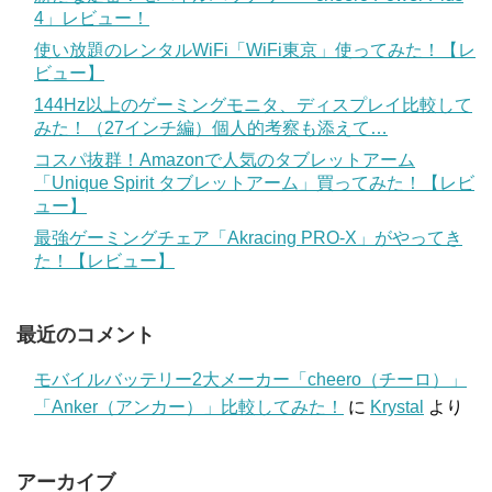
4」レビュー！
使い放題のレンタルWiFi「WiFi東京」使ってみた！【レ
ビュー】
144Hz以上のゲーミングモニタ、ディスプレイ比較して
みた！（27インチ編）個人的考察も添えて…
コスパ抜群！Amazonで人気のタブレットアーム
「Unique Spirit タブレットアーム」買ってみた！【レビ
ュー】
最強ゲーミングチェア「Akracing PRO-X」がやってき
た！【レビュー】
最近のコメント
モバイルバッテリー2大メーカー「cheero（チーロ）」
「Anker（アンカー）」比較してみた！
に
Krystal
より
アーカイブ