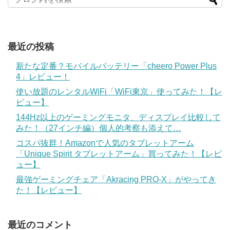
最近の投稿
新たな定番？モバイルバッテリー「cheero Power Plus
4」レビュー！
使い放題のレンタルWiFi「WiFi東京」使ってみた！【レ
ビュー】
144Hz以上のゲーミングモニタ、ディスプレイ比較して
みた！（27インチ編）個人的考察も添えて…
コスパ抜群！Amazonで人気のタブレットアーム
「Unique Spirit タブレットアーム」買ってみた！【レビ
ュー】
最強ゲーミングチェア「Akracing PRO-X」がやってき
た！【レビュー】
最近のコメント