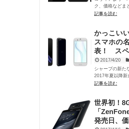
ク、価格などま
記事を読む
かっこい
スマホの名
表！ ス
2017/4/20
シャープの新たな
2017年夏以降新
記事を読む
世界初！8G
「ZenF
発売日、