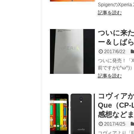
SpigenのXperi
記事を読む
ついに来た！X
ー＆しば
2017/6/22
ついに発売！「Xp
前ですが(;^ω^)）Xp
記事を読む
コヴィアか
Que（C
感想など
2017/4/25
コヴィアより「FL